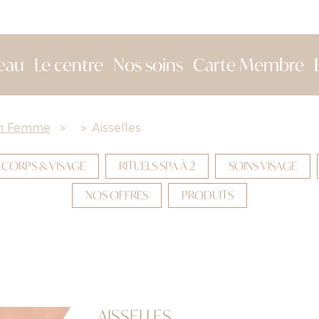
eau
Le centre
Nos soins
Carte Membre
on Femme
>
>
Aisselles
 CORPS & VISAGE
RITUELS SPA À 2
SOINS VISAGE
NOS OFFRES
PRODUITS
AISSELLES