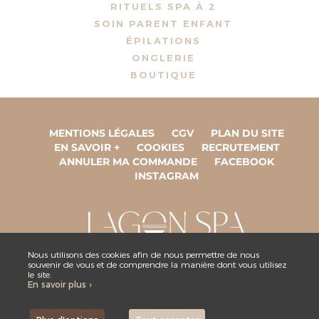
RITUELS SPA À 2
SOIN PARENT ENFANT
ÉPILATIONS
ONGLERIE
BOUTIQUE
MENTIONS LÉGALES
CGV
PLAN DU SITE
EN SAVOIR +
COOKIES
RECRUTEMENT
ANNULER MA COMMANDE
FACEBOOK
INSTAGRAM
Nous utilisons des cookies afin de nous permettre de nous
souvenir de vous et de comprendre la manière dont vous utilisez
ESPACE COLLABORATEUR
le site.
En savoir plus ›
NOUS CONTACTER