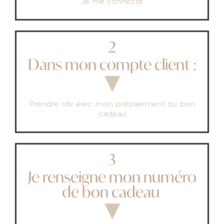
Je me connecte
2
Dans mon compte client :
▼
Prendre rdv avec mon prépaiement ou bon
cadeau
3
Je renseigne mon numéro
de bon cadeau
▼