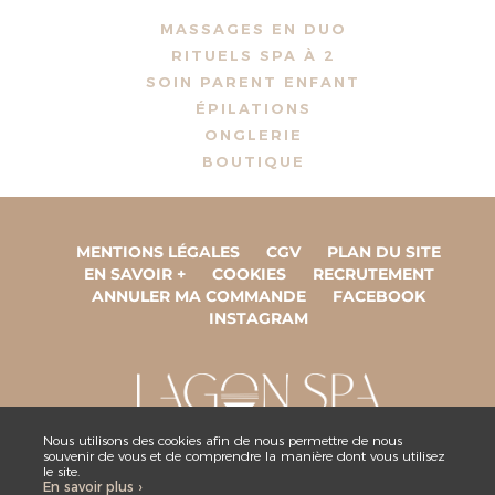
MASSAGES EN DUO
RITUELS SPA À 2
SOIN PARENT ENFANT
ÉPILATIONS
ONGLERIE
BOUTIQUE
MENTIONS LÉGALES
CGV
PLAN DU SITE
EN SAVOIR +
COOKIES
RECRUTEMENT
ANNULER MA COMMANDE
FACEBOOK
INSTAGRAM
Nous utilisons des cookies afin de nous permettre de nous
souvenir de vous et de comprendre la manière dont vous utilisez
ESPACE COLLABORATEUR
le site.
En savoir plus ›
NOUS CONTACTER