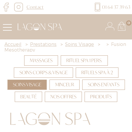
Contact
01 64 37 39 63
0
Accueil
>
Prestations
>
Soins Visage
>
>
Fusion
Mesotherapy
MASSAGES
RITUEL SPA 1 PERS.
SOINS CORPS & VISAGE
RITUELS SPA À 2
SOINS VISAGE
MINCEUR
SOINS ENFANTS
BEAUTÉ
NOS OFFRES
PRODUITS