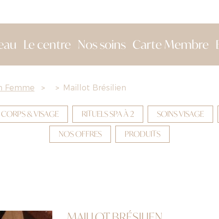
eau
Le centre
Nos soins
Carte Membre
on Femme
>
>
Maillot Brésilien
 CORPS & VISAGE
RITUELS SPA À 2
SOINS VISAGE
NOS OFFRES
PRODUITS
MAILLOT BRÉSILIEN