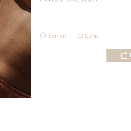
15min
23,00 €