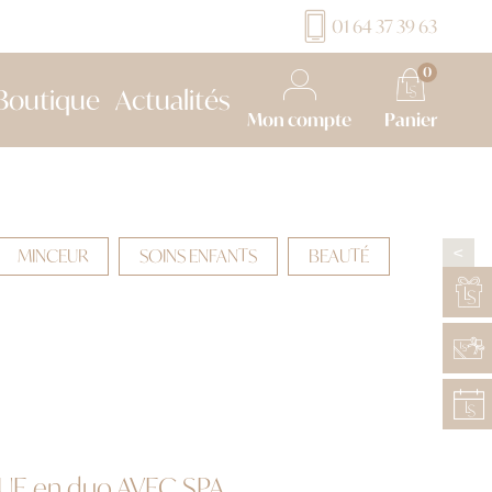
01 64 37 39 63
0
Boutique
Actualités
Mon compte
Panier
MINCEUR
SOINS ENFANTS
BEAUTÉ
>
E en duo AVEC SPA