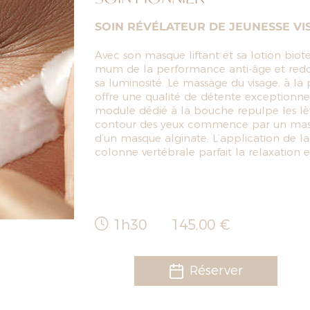
SOIN RÉVÉLATEUR DE JEUNESSE VIS
Avec son masque liftant et sa lotion biot
mum de la performance anti-âge et redon
sa luminosité. Le massage du visage, à l
offre une qualité de détente exceptionnell
module dédié à la bouche repulpe les lèvr
contour des yeux commence par un massa
d’un masque alginate. L’application de l
colonne vertébrale parfait la relaxation 
1h30
145,00 €
Réserver