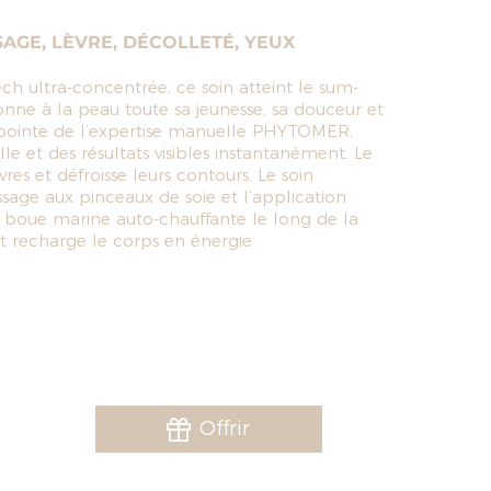
AGE, LÈVRE, DÉCOLLETÉ, YEUX
ech ultra-concentrée, ce soin atteint le sum-
ne à la peau toute sa jeunesse, sa douceur et
a pointe de l’expertise manuelle PHYTOMER,
e et des résultats visibles instantanément. Le
es et défroisse leurs contours. Le soin
ge aux pinceaux de soie et l’application
a boue marine auto-chauffante le long de la
et recharge le corps en énergie
Offrir