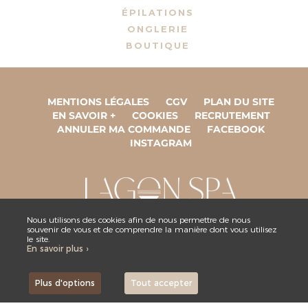
ÉPILATIONS
ONGLERIE
BOUTIQUE
MENTIONS LÉGALES
CGV
PLAN DU SITE
EN SAVOIR +
COOKIES
RECRUTEMENT
ANNULER MA COMMANDE
FACEBOOK
INSTAGRAM
Nous utilisons des cookies afin de nous permettre de nous
ESPACE COLLABORATEUR
souvenir de vous et de comprendre la manière dont vous utilisez
le site.
En savoir plus ›
NOUS CONTACTER
Plus d'options
Tout accepter
,
Site by Kyxar
Ideosens
rendez-vous en ligne, gestion stock, gestion spa urbain, spa hôtelier, crm, erp
webdesign > creation web > developpement > SEO