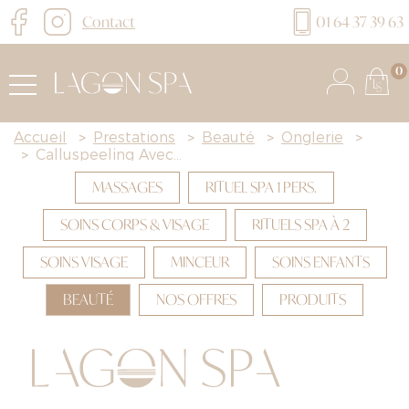
Contact
01 64 37 39 63
0
Accueil
>
Prestations
>
Beauté
>
Onglerie
>
>
Calluspeeling Avec...
MASSAGES
RITUEL SPA 1 PERS.
SOINS CORPS & VISAGE
RITUELS SPA À 2
SOINS VISAGE
MINCEUR
SOINS ENFANTS
BEAUTÉ
NOS OFFRES
PRODUITS