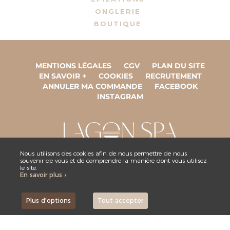
ONGLERIE
BOUTIQUE
MENTIONS LÉGALES
CGV
PLAN DU SITE
EN SAVOIR +
COOKIES
RECRUTEMENT
ANNULER MA COMMANDE
FACEBOOK
INSTAGRAM
Nous utilisons des cookies afin de nous permettre de nous
souvenir de vous et de comprendre la manière dont vous utilisez
ESPACE COLLABORATEUR
le site.
En savoir plus ›
NOUS CONTACTER
Plus d'options
Tout accepter
,
Site by Kyxar
Ideosens
rendez-vous en ligne, gestion stock, gestion spa urbain, spa hôtelier, crm, erp
webdesign > creation web > developpement > SEO