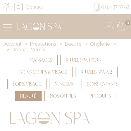
Contact
01 64 37 39 63
0
Accueil
>
Prestations
>
Beauté
>
Onglerie
>
>
Dépose Vernis...
MASSAGES
RITUEL SPA 1 PERS.
SOINS CORPS & VISAGE
RITUELS SPA À 2
SOINS VISAGE
MINCEUR
SOINS ENFANTS
BEAUTÉ
NOS OFFRES
PRODUITS