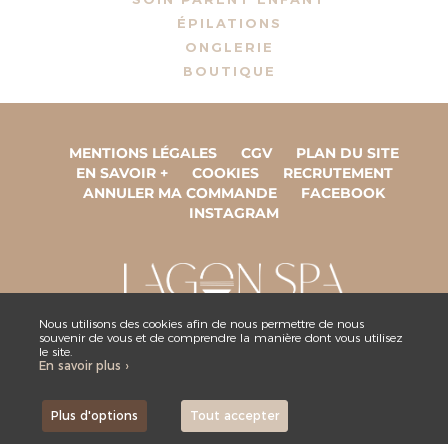
ÉPILATIONS
ONGLERIE
BOUTIQUE
MENTIONS LÉGALES
CGV
PLAN DU SITE
EN SAVOIR +
COOKIES
RECRUTEMENT
ANNULER MA COMMANDE
FACEBOOK
INSTAGRAM
Nous utilisons des cookies afin de nous permettre de nous
souvenir de vous et de comprendre la manière dont vous utilisez
ESPACE COLLABORATEUR
le site.
En savoir plus ›
NOUS CONTACTER
Plus d'options
Tout accepter
,
Site by Kyxar
Ideosens
rendez-vous en ligne, gestion stock, gestion spa urbain, spa hôtelier, crm, erp
webdesign > creation web > developpement > SEO