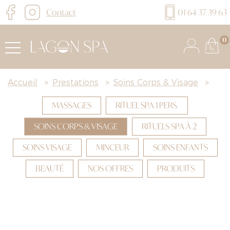
Contact
01 64 37 39 63
0
Accueil
>
Prestations
>
Soins Corps & Visage
>
MASSAGES
RITUEL SPA 1 PERS.
SOINS CORPS & VISAGE
RITUELS SPA À 2
SOINS VISAGE
MINCEUR
SOINS ENFANTS
BEAUTÉ
NOS OFFRES
PRODUITS