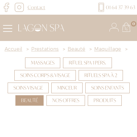
Contact
01 64 37 39 63
0
Accueil
>
Prestations
>
Beauté
>
Maquillage
>
MASSAGES
RITUEL SPA 1 PERS.
SOINS CORPS & VISAGE
RITUELS SPA À 2
SOINS VISAGE
MINCEUR
SOINS ENFANTS
BEAUTÉ
NOS OFFRES
PRODUITS