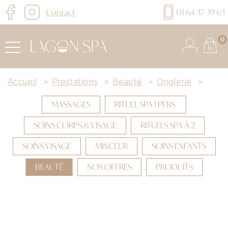
Contact
01 64 37 39 63
0
Accueil
>
Prestations
>
Beauté
>
Onglerie
>
MASSAGES
RITUEL SPA 1 PERS.
SOINS CORPS & VISAGE
RITUELS SPA À 2
SOINS VISAGE
MINCEUR
SOINS ENFANTS
BEAUTÉ
NOS OFFRES
PRODUITS