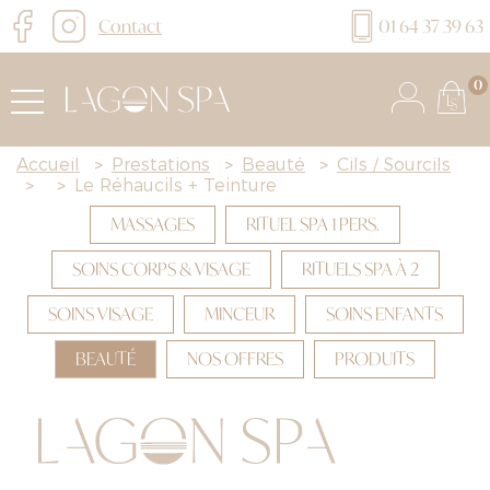
Contact
01 64 37 39 63
0
Accueil
>
Prestations
>
Beauté
>
Cils / Sourcils
>
>
Le Réhaucils + Teinture
MASSAGES
RITUEL SPA 1 PERS.
SOINS CORPS & VISAGE
RITUELS SPA À 2
SOINS VISAGE
MINCEUR
SOINS ENFANTS
BEAUTÉ
NOS OFFRES
PRODUITS