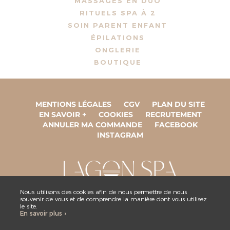
MASSAGES EN DUO
RITUELS SPA À 2
SOIN PARENT ENFANT
ÉPILATIONS
ONGLERIE
BOUTIQUE
MENTIONS LÉGALES
CGV
PLAN DU SITE
EN SAVOIR +
COOKIES
RECRUTEMENT
ANNULER MA COMMANDE
FACEBOOK
INSTAGRAM
Nous utilisons des cookies afin de nous permettre de nous
souvenir de vous et de comprendre la manière dont vous utilisez
ESPACE COLLABORATEUR
le site.
En savoir plus ›
NOUS CONTACTER