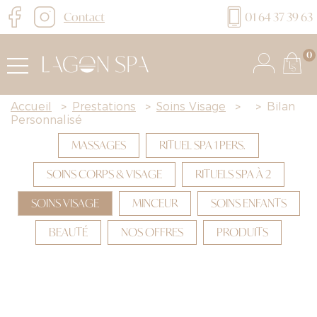
Contact
01 64 37 39 63
0
Accueil
>
Prestations
>
Soins Visage
>
>
Bilan
Personnalisé
MASSAGES
RITUEL SPA 1 PERS.
SOINS CORPS & VISAGE
RITUELS SPA À 2
SOINS VISAGE
MINCEUR
SOINS ENFANTS
BEAUTÉ
NOS OFFRES
PRODUITS