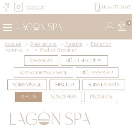
Contact
01 64 37 39 63
0
Accueil
>
Prestations
>
Beauté
>
Épilation
Femme
>
>
Maillot Brésilien
MASSAGES
RITUEL SPA 1 PERS.
SOINS CORPS & VISAGE
RITUELS SPA À 2
SOINS VISAGE
MINCEUR
SOINS ENFANTS
BEAUTÉ
NOS OFFRES
PRODUITS