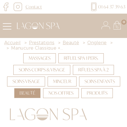
Contact
01 64 37 39 63
0
Accueil
>
Prestations
>
Beauté
>
Onglerie
>
>
Manucure Classique +...
MASSAGES
RITUEL SPA 1 PERS.
SOINS CORPS & VISAGE
RITUELS SPA À 2
SOINS VISAGE
MINCEUR
SOINS ENFANTS
BEAUTÉ
NOS OFFRES
PRODUITS