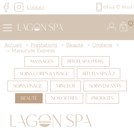
Contact
01 64 37 39 63
0
Accueil
>
Prestations
>
Beauté
>
Onglerie
>
>
Manucure Express
MASSAGES
RITUEL SPA 1 PERS.
SOINS CORPS & VISAGE
RITUELS SPA À 2
SOINS VISAGE
MINCEUR
SOINS ENFANTS
BEAUTÉ
NOS OFFRES
PRODUITS