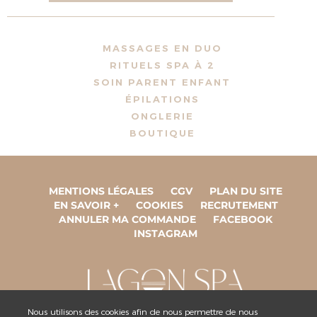
MASSAGES EN DUO
RITUELS SPA À 2
SOIN PARENT ENFANT
ÉPILATIONS
ONGLERIE
BOUTIQUE
MENTIONS LÉGALES
CGV
PLAN DU SITE
EN SAVOIR +
COOKIES
RECRUTEMENT
ANNULER MA COMMANDE
FACEBOOK
INSTAGRAM
Nous utilisons des cookies afin de nous permettre de nous