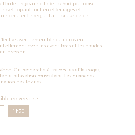
l’huile originaire d’Inde du Sud préconisé
e enveloppant tout en effleurages et
re circuler l’énergie. La douceur de ce
effectue avec l’ensemble du corps en
tiellement avec les avant-bras et les coudes
en pression.
ond. On recherche à travers les effleurages,
itable relaxation musculaire. Les drainages
mination des toxines.
ble en version :
1h30