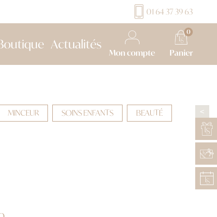
01 64 37 39 63
0
Boutique
Actualités
Mon compte
Panier
MINCEUR
SOINS ENFANTS
BEAUTÉ
>
o