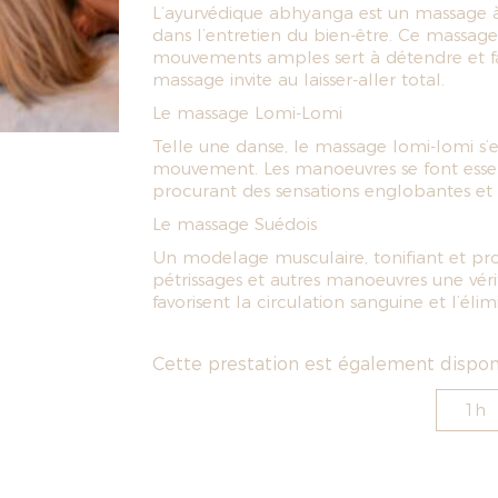
L’ayurvédique abhyanga est un massage à 
dans l’entretien du bien-être. Ce massag
mouvements amples sert à détendre et fai
massage invite au laisser-aller total.
Le massage Lomi-Lomi
Telle une danse, le massage lomi-lomi s’
mouvement. Les manoeuvres se font essen
procurant des sensations englobantes et 
Le massage Suédois
Un modelage musculaire, tonifiant et prof
pétrissages et autres manoeuvres une vér
favorisent la circulation sanguine et l’éli
Cette prestation est également disponi
1h