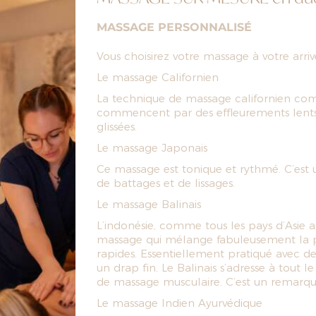
MASSAGE PERSONNALISÉ
Vous choisirez votre massage à votre arriv
Le massage Californien
La technique de massage californien com
commencent par des effleurements lents e
glissées.
Le massage Japonais
Ce massage est tonique et rythmé. C’est u
de battages et de lissages.
Le massage Balinais
L’indonésie, comme tous les pays d’Asie 
massage qui mélange fabuleusement la pu
rapides. Essentiellement pratiqué avec de 
un drap fin. Le Balinais s’adresse à tout
de massage musculaire. C’est un remarqua
Le massage Indien Ayurvédique