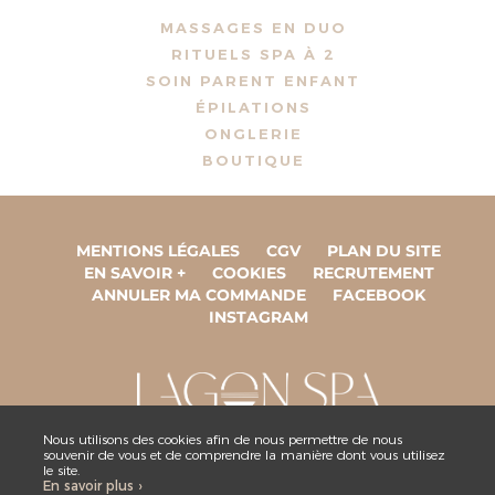
MASSAGES EN DUO
RITUELS SPA À 2
SOIN PARENT ENFANT
ÉPILATIONS
ONGLERIE
BOUTIQUE
MENTIONS LÉGALES
CGV
PLAN DU SITE
EN SAVOIR +
COOKIES
RECRUTEMENT
ANNULER MA COMMANDE
FACEBOOK
INSTAGRAM
Nous utilisons des cookies afin de nous permettre de nous
souvenir de vous et de comprendre la manière dont vous utilisez
ESPACE COLLABORATEUR
le site.
En savoir plus ›
NOUS CONTACTER