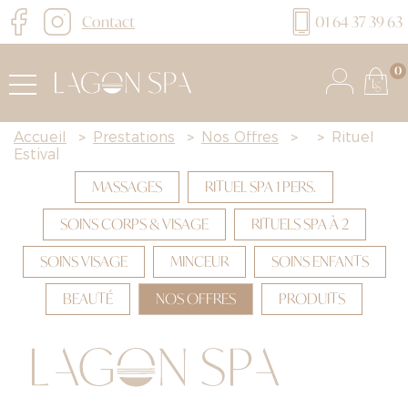
Contact
01 64 37 39 63
0
Accueil
>
Prestations
>
Nos Offres
>
>
Rituel
Estival
MASSAGES
RITUEL SPA 1 PERS.
SOINS CORPS & VISAGE
RITUELS SPA À 2
SOINS VISAGE
MINCEUR
SOINS ENFANTS
BEAUTÉ
NOS OFFRES
PRODUITS