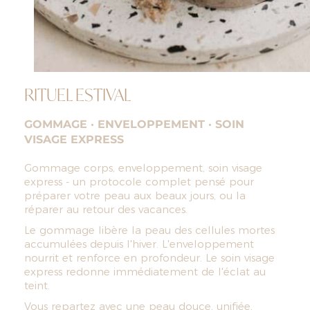
RITUEL ESTIVAL
GOMMAGE · ENVELOPPEMENT · SOIN
VISAGE EXPRESS
Gommage corps, enveloppement, soin visage
express - un protocole complet pensé pour
préparer votre peau aux beaux jours, ou la
réparer au retour des vacances.
Le gommage libère la peau des cellules mortes
accumulées depuis l'hiver. L'enveloppement
nourrit et renforce en profondeur. Le soin visage
express redonne immédiatement de l'éclat au
teint.
Vous repartez avec une peau douce, unifiée,