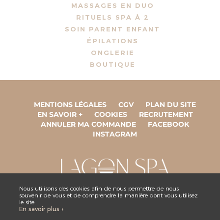
MASSAGES EN DUO
RITUELS SPA À 2
SOIN PARENT ENFANT
ÉPILATIONS
ONGLERIE
BOUTIQUE
MENTIONS LÉGALES
CGV
PLAN DU SITE
EN SAVOIR +
COOKIES
RECRUTEMENT
ANNULER MA COMMANDE
FACEBOOK
INSTAGRAM
Nous utilisons des cookies afin de nous permettre de nous
souvenir de vous et de comprendre la manière dont vous utilisez
ESPACE COLLABORATEUR
le site.
En savoir plus ›
NOUS CONTACTER