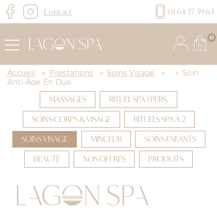
Contact
01 64 37 39 63
0
Accueil
>
Prestations
>
Soins Visage
>
>
Soin
Anti-Âge En Duo
MASSAGES
RITUEL SPA 1 PERS.
SOINS CORPS & VISAGE
RITUELS SPA À 2
SOINS VISAGE
MINCEUR
SOINS ENFANTS
BEAUTÉ
NOS OFFRES
PRODUITS