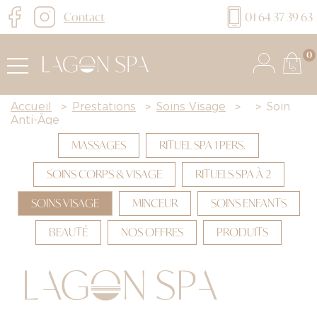
Contact
01 64 37 39 63
0
Accueil
>
Prestations
>
Soins Visage
>
>
Soin
Anti-Âge
MASSAGES
RITUEL SPA 1 PERS.
SOINS CORPS & VISAGE
RITUELS SPA À 2
SOINS VISAGE
MINCEUR
SOINS ENFANTS
BEAUTÉ
NOS OFFRES
PRODUITS