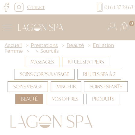
Contact
01 64 37 39 63
0
Accueil
>
Prestations
>
Beauté
>
Épilation
Femme
>
>
Sourcils
MASSAGES
RITUEL SPA 1 PERS.
SOINS CORPS & VISAGE
RITUELS SPA À 2
SOINS VISAGE
MINCEUR
SOINS ENFANTS
BEAUTÉ
NOS OFFRES
PRODUITS