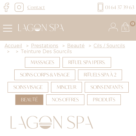
Contact
01 64 37 39 63
0
Accueil
>
Prestations
>
Beauté
>
Cils / Sourcils
>
>
Teinture Des Sourcils
MASSAGES
RITUEL SPA 1 PERS.
SOINS CORPS & VISAGE
RITUELS SPA À 2
SOINS VISAGE
MINCEUR
SOINS ENFANTS
BEAUTÉ
NOS OFFRES
PRODUITS