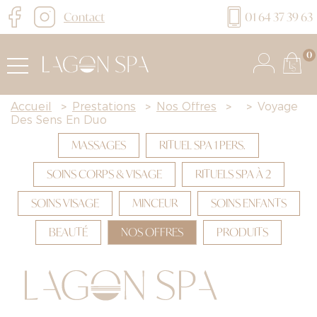
Contact
01 64 37 39 63
0
Accueil
>
Prestations
>
Nos Offres
>
>
Voyage
Des Sens En Duo
MASSAGES
RITUEL SPA 1 PERS.
SOINS CORPS & VISAGE
RITUELS SPA À 2
SOINS VISAGE
MINCEUR
SOINS ENFANTS
BEAUTÉ
NOS OFFRES
PRODUITS