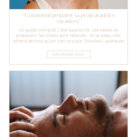
“Comment préparer sa peau avant les
vacances”
Le guide complet L'été approche. Les valises se
préparent, les billets sont réservés - et la peau, elle,
attend encore qu'on s'en occupe. Pourtant, quelques
soins bien choi...
EN SAVOIR PLUS