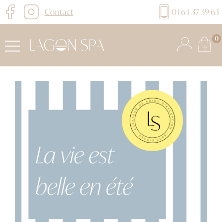
Contact
01 64 37 39 63
0