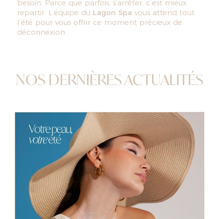
besoin. Parce que parfois, s’arrêter, c’est mieux
repartir. L’équipe du
Lagon Spa
vous attend tout
l’été pour vous offrir ce moment précieux de
déconnexion.
NOS DERNIÈRES ACTUALITÉS