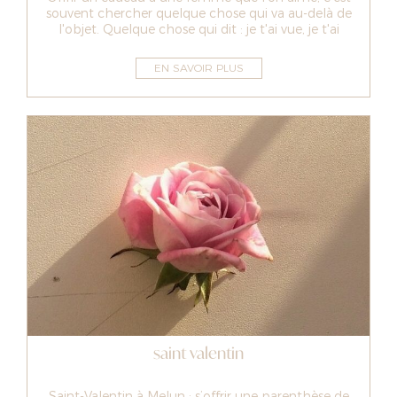
souvent chercher quelque chose qui va au-delà de
l'objet. Quelque chose qui dit : je t'ai vue, je t'ai
écoutée, je pense à...
EN SAVOIR PLUS
saint valentin
Saint-Valentin à Melun : s’offrir une parenthèse de