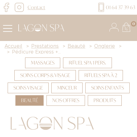
Contact
01 64 37 39 63
0
Accueil
>
Prestations
>
Beauté
>
Onglerie
>
>
Pédicure Express +...
MASSAGES
RITUEL SPA 1 PERS.
SOINS CORPS & VISAGE
RITUELS SPA À 2
SOINS VISAGE
MINCEUR
SOINS ENFANTS
BEAUTÉ
NOS OFFRES
PRODUITS